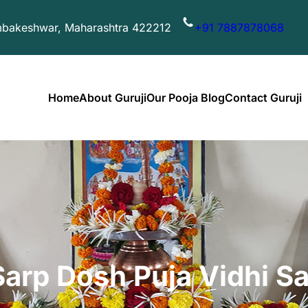
imbakeshwar, Maharashtra 422212
+91 7887878068
Home
About Guruji
Our Pooja Blog
Contact Guruji
Sarp Dosh Puja Vidhi S