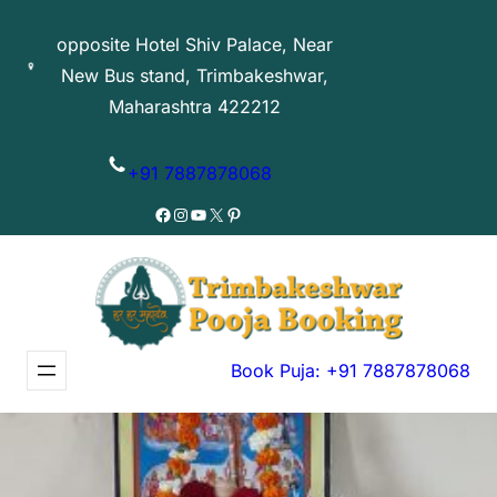
Skip
opposite Hotel Shiv Palace, Near
to
New Bus stand, Trimbakeshwar,
content
Maharashtra 422212
+91 7887878068
Facebook
Instagram
YouTube
X
Pinterest
Book Puja: +91 7887878068