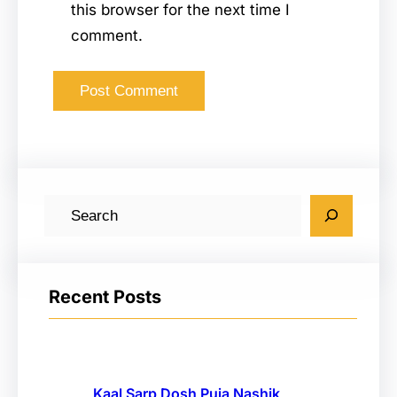
this browser for the next time I
comment.
S
e
a
r
Recent Posts
c
h
Kaal Sarp Dosh Puja Nashik