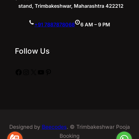
stand, Trimbakeshwar, Maharashtra 422212
+91 7887878068
6 AM – 9 PM
Follow Us
Facebook
Instagram
X
YouTube
Pinterest
Designed by
Beecodes
. © Trimbakeshwar Pooja
Booking