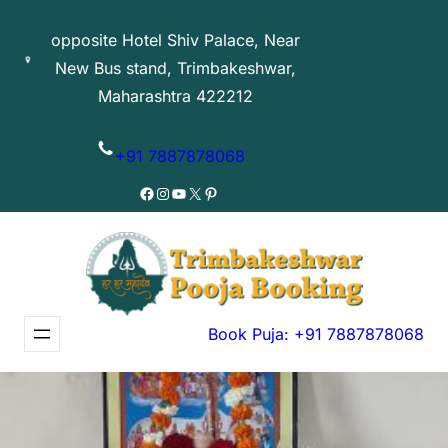
Skip
opposite Hotel Shiv Palace, Near
to
New Bus stand, Trimbakeshwar,
content
Maharashtra 422212
+91 7887878068
Facebook
Instagram
YouTube
X
Pinterest
Book Puja: +91 7887878068