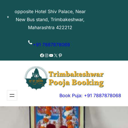
Skip
opposite Hotel Shiv Palace, Near
to
New Bus stand, Trimbakeshwar,
content
Maharashtra 422212
+91 7887878068
Facebook
Instagram
YouTube
X
Pinterest
Book Puja: +91 7887878068