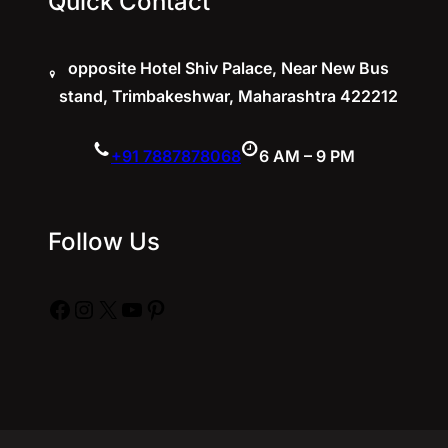
Quick Contact
opposite Hotel Shiv Palace, Near New Bus
stand, Trimbakeshwar, Maharashtra 422212
+91 7887878068
6 AM – 9 PM
Follow Us
Facebook
Instagram
X
YouTube
Pinterest