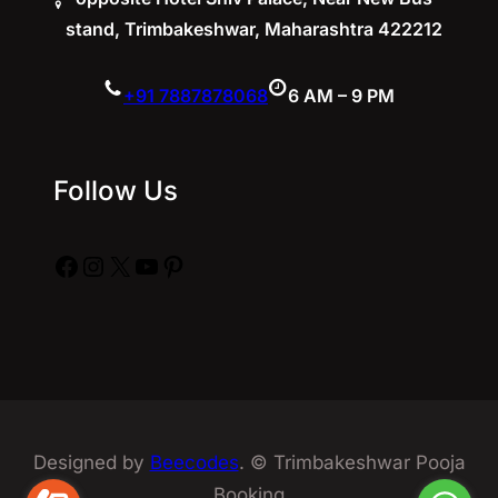
stand, Trimbakeshwar, Maharashtra 422212
+91 7887878068
6 AM – 9 PM
Follow Us
Facebook
Instagram
X
YouTube
Pinterest
Designed by
Beecodes
. © Trimbakeshwar Pooja
Booking