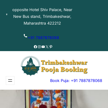
Skip
opposite Hotel Shiv Palace, Near
to
New Bus stand, Trimbakeshwar,
content
Maharashtra 422212
+91 7887878068
Facebook
Instagram
YouTube
X
Pinterest
Book Puja: +91 7887878068