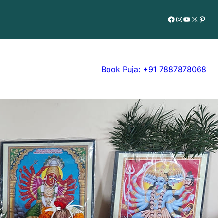
Facebook
Instagram
YouTube
X
Pinte
Book Puja: +91 7887878068