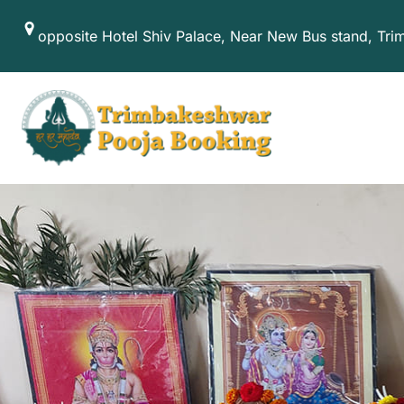
Skip
opposite Hotel Shiv Palace, Near New Bus stand, Tr
to
content