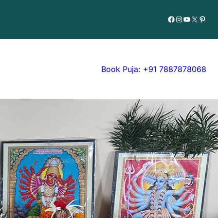
Facebook
Instagram
YouTube
X
Pinte
Book Puja: +91 7887878068