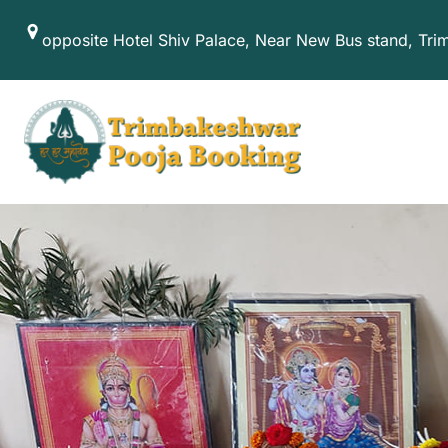
Skip
opposite Hotel Shiv Palace, Near New Bus stand, Tr
to
content